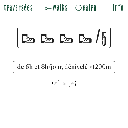
traversées
⟜walks
❍cairn
info
🥾🥾🥾🥾/5
de 6h et 8h/jour, dénivelé ≤1200m
🪶
🥾
🔥